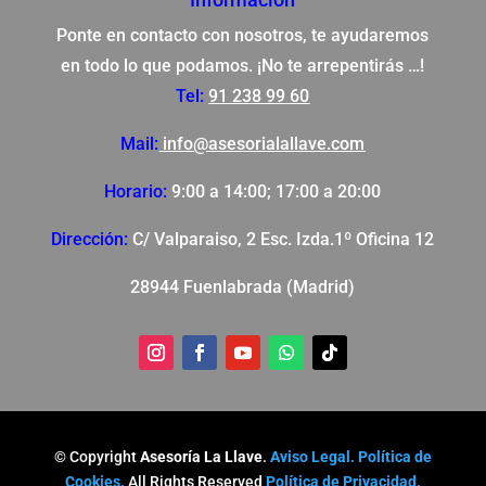
Ponte en contacto con nosotros, te ayudaremos
en todo lo que podamos. ¡No te arrepentirás …!
Tel:
91 238 99 60
Mail:
info@asesorialallave.com
Horario:
9:00 a 14:00; 17:00 a 20:00
Dirección:
C/ Valparaiso, 2 Esc. Izda.1º Oficina 12
28944 Fuenlabrada (Madrid)
© Copyright
Asesoría La Llave
.
Aviso Legal.
Política de
Cookies.
All Rights Reserved
Política de Privacidad.